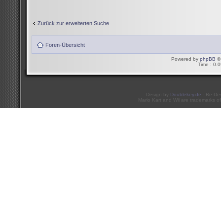
Zurück zur erweiterten Suche
Foren-Übersicht
Powered by
phpBB
© 
Time : 0.0
Design by
Doublekey.de
- Re-De
Mario Kart and Wii are trademarks of