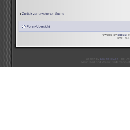
Zurück zur erweiterten Suche
Foren-Übersicht
Powered by
phpBB
© 
Time : 0.1
Design by
Doublekey.de
- Re-De
Mario Kart and Wii are trademarks of