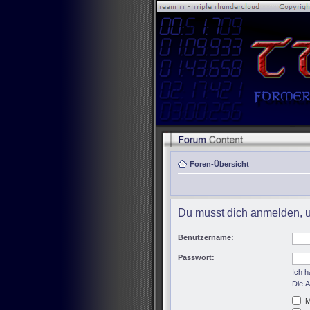
Foren-Übersicht
Du musst dich anmelden, u
Benutzername:
Passwort:
Ich 
Die A
M