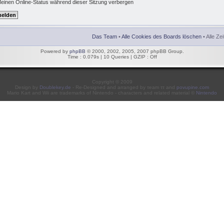
einen Online-Status während dieser Sitzung verbergen
Das Team
•
Alle Cookies des Boards löschen
• Alle Ze
Powered by
phpBB
© 2000, 2002, 2005, 2007 phpBB Group.
Time : 0.079s | 10 Queries | GZIP : Off
Copyright © 2009
Design by
Doublekey.de
- Re-Designed and arranged by τeam ττ and
povupine.com
Mario Kart and Wii are trademarks of Nintendo - characters and related material ©
Nintendo