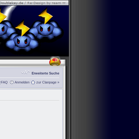
Erweiterte Suche
FAQ
Anmelden
zur Clanpage »