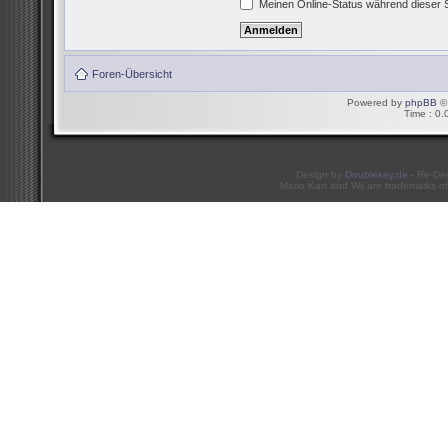
Meinen Online-Status während dieser 
Foren-Übersicht
Powered by
phpBB
© 
Time : 0.
Design by
Doublekey.de
- Re-De
Mario Kart and Wii are trademarks of