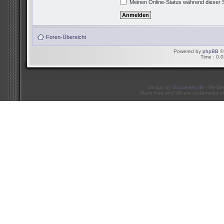
Meinen Online-Status während dieser 
Foren-Übersicht
Powered by
phpBB
© 
Time : 0.0
Design by
Doublekey.de
- Re-De
Mario Kart and Wii are trademarks of