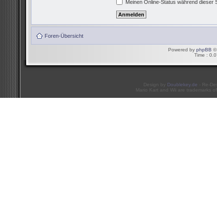
Meinen Online-Status während dieser 
Foren-Übersicht
Powered by
phpBB
© 
Time : 0.0
Design by
Doublekey.de
- Re-De
Mario Kart and Wii are trademarks of