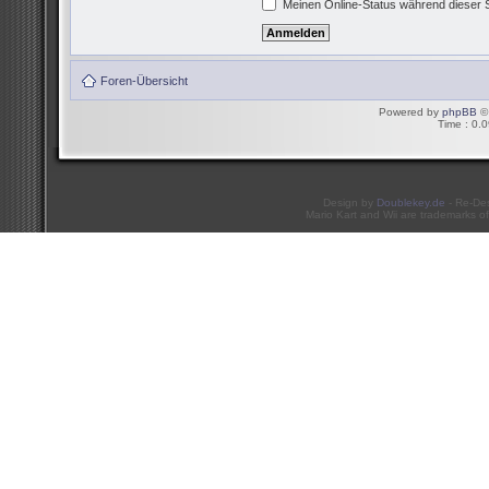
Meinen Online-Status während dieser 
Foren-Übersicht
Powered by
phpBB
© 
Time : 0.0
Design by
Doublekey.de
- Re-De
Mario Kart and Wii are trademarks of