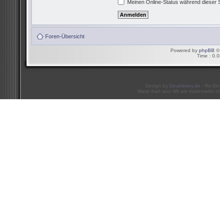
Meinen Online-Status während dieser 
Foren-Übersicht
Powered by
phpBB
© 
Time : 0.0
Design by
Doublekey.de
- Re-De
Mario Kart and Wii are trademarks of