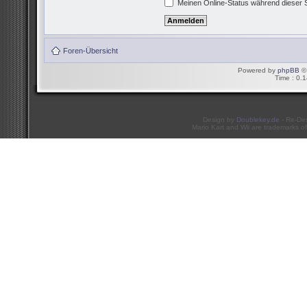
Meinen Online-Status während dieser 
Foren-Übersicht
Powered by
phpBB
© 
Time : 0.1
Design by
Doublekey.de
- Re-De
Mario Kart and Wii are trademarks of