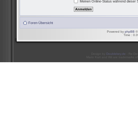
Meinen Online-Status während dieser 
Foren-Übersicht
Powered by
phpBB
© 
Time : 0.0
Design by
Doublekey.de
- Re-De
Mario Kart and Wii are trademarks of