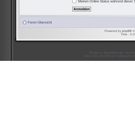
Meinen Online-Status während dieser 
Foren-Übersicht
Powered by
phpBB
© 
Time : 0.0
Design by
Doublekey.de
- Re-De
Mario Kart and Wii are trademarks of