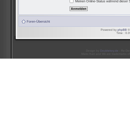
Meinen Online-Status während dieser 
Foren-Übersicht
Powered by
phpBB
© 
Time : 0.0
Design by
Doublekey.de
- Re-De
Mario Kart and Wii are trademarks of