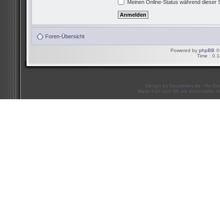
Meinen Online-Status während dieser 
Foren-Übersicht
Powered by
phpBB
© 
Time : 0.1
Design by
Doublekey.de
- Re-De
Mario Kart and Wii are trademarks of