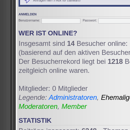
Anfragen hier! // Ask for clanwars!
ANMELDEN
Benutzername:
Passwort:
WER IST ONLINE?
Insgesamt sind
14
Besucher online: 
(basierend auf den aktiven Besucher
Der Besucherrekord liegt bei
1218
Be
zeitgleich online waren.
Mitglieder: 0 Mitglieder
Legende:
Administratoren
,
Ehemali
Moderatoren
,
Member
STATISTIK