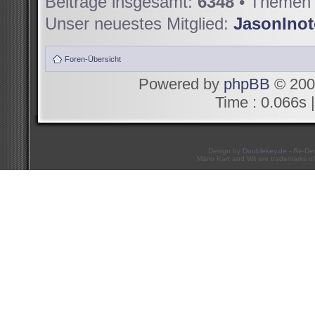
Beiträge insgesamt:
6348
• Themen 
Unser neuestes Mitglied:
JasonIno
Foren-Übersicht
Powered by
phpBB
© 200
Time : 0.066s |
Design by
Doublekey.de
- Re-De
Mario Kart and Wii are trademarks of