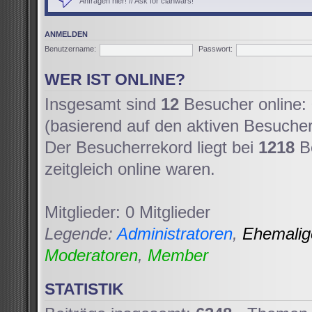
Anfragen hier! // Ask for clanwars!
ANMELDEN
Benutzername:
Passwort:
WER IST ONLINE?
Insgesamt sind
12
Besucher online: 
(basierend auf den aktiven Besucher
Der Besucherrekord liegt bei
1218
Be
zeitgleich online waren.
Mitglieder: 0 Mitglieder
Legende:
Administratoren
,
Ehemali
Moderatoren
,
Member
STATISTIK