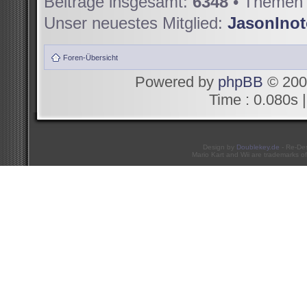
Beiträge insgesamt:
6348
• Themen 
Unser neuestes Mitglied:
JasonIno
Foren-Übersicht
Powered by
phpBB
© 200
Time : 0.080s |
Design by
Doublekey.de
- Re-De
Mario Kart and Wii are trademarks of