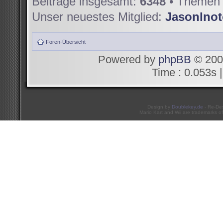
Beiträge insgesamt:
6348
• Themen 
Unser neuestes Mitglied:
JasonIno
Foren-Übersicht
Powered by
phpBB
© 200
Time : 0.053s |
Design by
Doublekey.de
- Re-De
Mario Kart and Wii are trademarks of