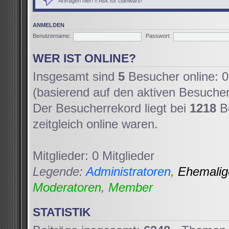
Anfragen hier! // Ask for clanwars!
ANMELDEN
Benutzername:
Passwort:
WER IST ONLINE?
Insgesamt sind
5
Besucher online: 0 
(basierend auf den aktiven Besucher
Der Besucherrekord liegt bei
1218
Be
zeitgleich online waren.
Mitglieder: 0 Mitglieder
Legende:
Administratoren
,
Ehemali
Moderatoren
,
Member
STATISTIK