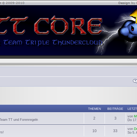
THEMEN
BEITRÄGE
LETZT
von
M
2
3
 Team TT und Forenregeln
Do 17.
von
D
10
33
rs!
So 5. 