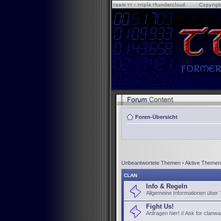
Foren-Übersicht
Unbeantwortete Themen
•
Aktive Themen
CLAN
Info & Regeln
Allgemeine Informationen über
Fight Us!
Anfragen hier! // Ask for clanwa