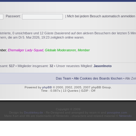
Passwort:
|
Mich bei jedem Besuch automatisch anmelden
istrierte, 0 unsichtbare und 12 Gäste (basierend auf den aktiven Besuchern der letzten 5 Min
rn, die am Di 5. Mai 2026, 19:23 zeitgleich online waren.
mber
,
Ehemaliger Lady-Squad
,
Globale Moderatoren
,
Member
esamt:
517
• Mitglieder insgesamt:
32
• Unser neuestes Mitglied:
JasonInoto
Das Team
•
Alle Cookies des Boards löschen
• Alle Ze
Powered by
phpBB
© 2000, 2002, 2005, 2007 phpBB Group.
Time : 0.087s | 13 Queries | GZIP : Off
Copyright © 2009
Design by
Doublekey.de
- Re-Designed and arranged by τeam ττ and
povupine.com
Mario Kart and Wii are trademarks of Nintendo - characters and related material ©
Nintendo