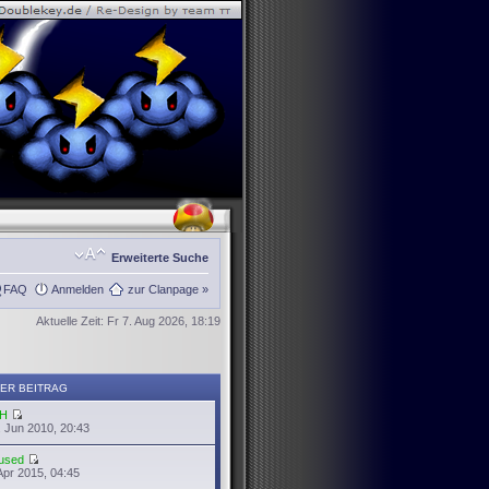
Erweiterte Suche
FAQ
Anmelden
zur Clanpage »
Aktuelle Zeit: Fr 7. Aug 2026, 18:19
ER BEITRAG
H
 Jun 2010, 20:43
used
Apr 2015, 04:45