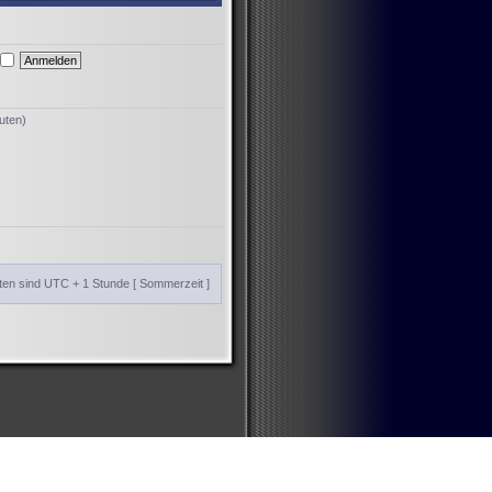
uten)
iten sind UTC + 1 Stunde [ Sommerzeit ]