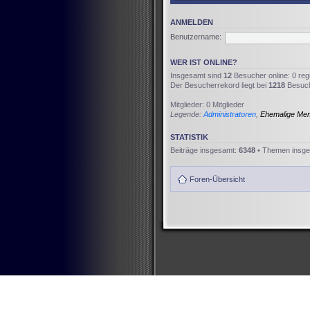
ANMELDEN
Benutzername:
WER IST ONLINE?
Insgesamt sind
12
Besucher online: 0 reg
Der Besucherrekord liegt bei
1218
Besuche
Mitglieder: 0 Mitglieder
Legende:
Administratoren
,
Ehemalige Me
STATISTIK
Beiträge insgesamt:
6348
• Themen insg
Foren-Übersicht