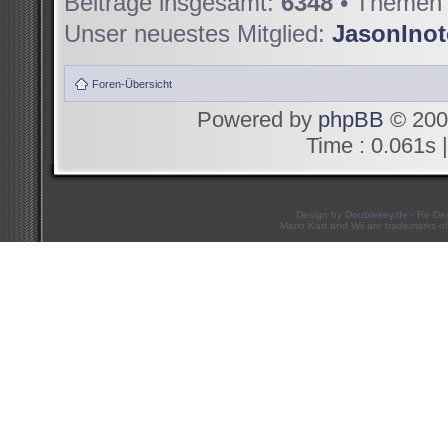
Beiträge insgesamt:
6348
• Themen 
Unser neuestes Mitglied:
JasonIno
Foren-Übersicht
Powered by
phpBB
© 200
Time : 0.061s |
Design by
Doublekey.de
- Re-De
Mario Kart and Wii are trademarks of