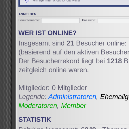
Anfragen hier! // Ask for clanwars!
ANMELDEN
Benutzername:
Passwort:
WER IST ONLINE?
Insgesamt sind
21
Besucher online: 
(basierend auf den aktiven Besucher
Der Besucherrekord liegt bei
1218
Be
zeitgleich online waren.
Mitglieder: 0 Mitglieder
Legende:
Administratoren
,
Ehemali
Moderatoren
,
Member
STATISTIK