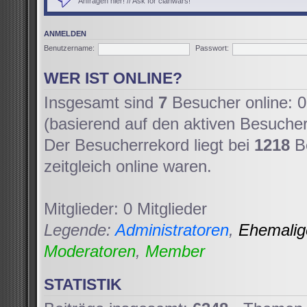
Anfragen hier! // Ask for clanwars!
ANMELDEN
Benutzername:
Passwort:
WER IST ONLINE?
Insgesamt sind
7
Besucher online: 0 
(basierend auf den aktiven Besucher
Der Besucherrekord liegt bei
1218
Be
zeitgleich online waren.
Mitglieder: 0 Mitglieder
Legende:
Administratoren
,
Ehemali
Moderatoren
,
Member
STATISTIK