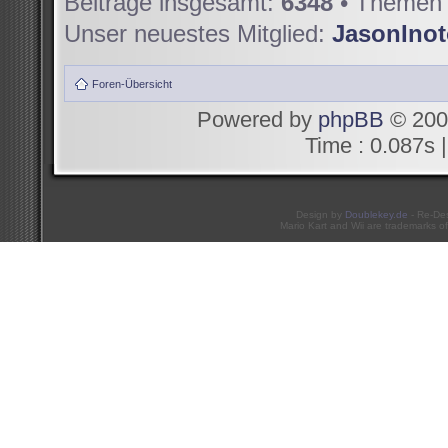
Beiträge insgesamt:
6348
• Themen 
Unser neuestes Mitglied:
JasonIno
Foren-Übersicht
Powered by
phpBB
© 200
Time : 0.087s |
Design by
Doublekey.de
- Re-De
Mario Kart and Wii are trademarks of