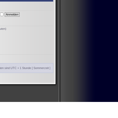
uten)
iten sind UTC + 1 Stunde [ Sommerzeit ]