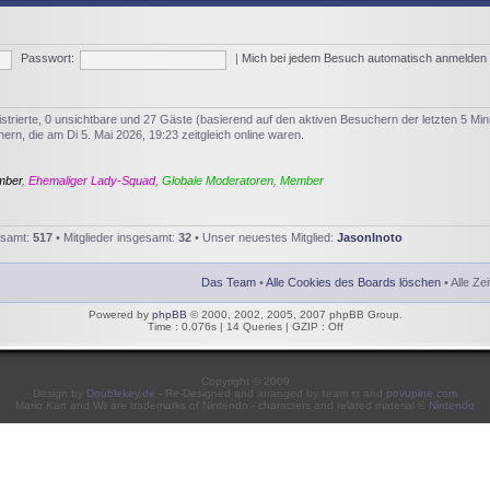
Passwort:
|
Mich bei jedem Besuch automatisch anmelden
istrierte, 0 unsichtbare und 27 Gäste (basierend auf den aktiven Besuchern der letzten 5 Min
rn, die am Di 5. Mai 2026, 19:23 zeitgleich online waren.
mber
,
Ehemaliger Lady-Squad
,
Globale Moderatoren
,
Member
esamt:
517
• Mitglieder insgesamt:
32
• Unser neuestes Mitglied:
JasonInoto
Das Team
•
Alle Cookies des Boards löschen
• Alle Ze
Powered by
phpBB
© 2000, 2002, 2005, 2007 phpBB Group.
Time : 0.076s | 14 Queries | GZIP : Off
Copyright © 2009
Design by
Doublekey.de
- Re-Designed and arranged by τeam ττ and
povupine.com
Mario Kart and Wii are trademarks of Nintendo - characters and related material ©
Nintendo