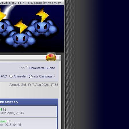
Erweiterte Suche
FAQ
Anmelden
zur Clanpage »
Aktuelle Zeit: Fr 7. Aug 2026, 17:33
ER BEITRAG
H
 Jun 2010, 20:43
used
Apr 2015, 04:45