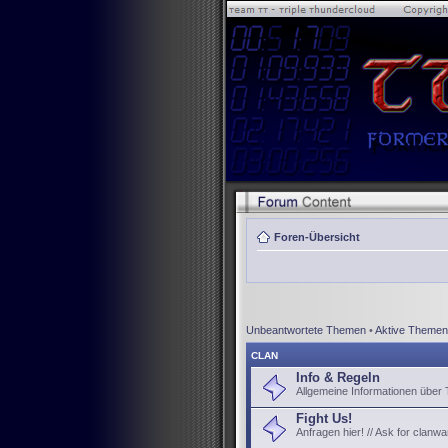
Foren-Übersicht
Unbeantwortete Themen
•
Aktive Themen
CLAN
Info & Regeln
Allgemeine Informationen über
Fight Us!
Anfragen hier! // Ask for clanwa