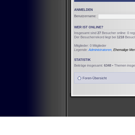
ANMELDEN
Benutzername:
WER IST ONLINE?
Insgesamt sind
27
Besucher online: 0 reg
Der Besucherrekord liegt bei
1218
Besuche
Mitglieder: 0 Mitglieder
Legende:
Administratoren
,
Ehemalige Me
STATISTIK
Beiträge insgesamt:
6348
• Themen insg
Foren-Übersicht