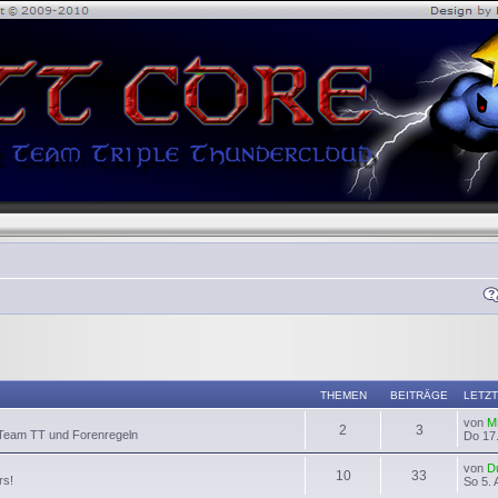
THEMEN
BEITRÄGE
LETZT
von
M
2
3
 Team TT und Forenregeln
Do 17.
von
D
10
33
rs!
So 5. 