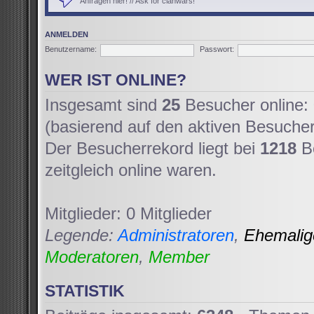
Anfragen hier! // Ask for clanwars!
ANMELDEN
Benutzername:
Passwort:
WER IST ONLINE?
Insgesamt sind
25
Besucher online: 
(basierend auf den aktiven Besucher
Der Besucherrekord liegt bei
1218
Be
zeitgleich online waren.
Mitglieder: 0 Mitglieder
Legende:
Administratoren
,
Ehemali
Moderatoren
,
Member
STATISTIK