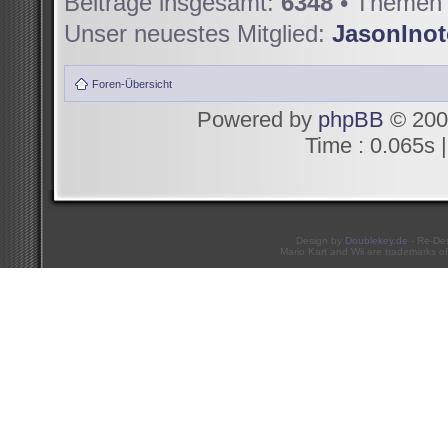
Beiträge insgesamt:
6348
• Themen 
Unser neuestes Mitglied:
JasonIno
Foren-Übersicht
Powered by
phpBB
© 200
Time : 0.065s |
Design by
Doublekey.de
- Re-De
Mario Kart and Wii are trademarks of