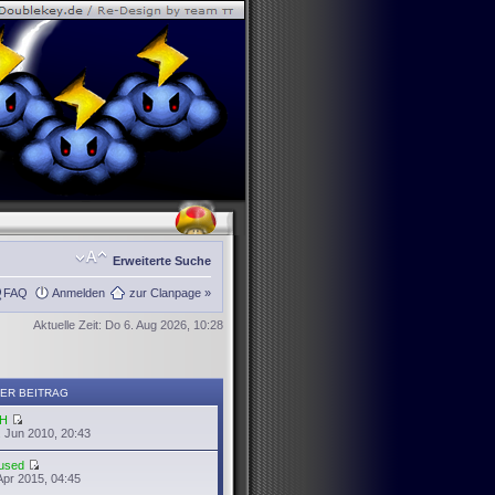
Erweiterte Suche
FAQ
Anmelden
zur Clanpage »
Aktuelle Zeit: Do 6. Aug 2026, 10:28
ER BEITRAG
H
 Jun 2010, 20:43
used
Apr 2015, 04:45