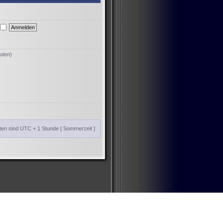
uten)
iten sind UTC + 1 Stunde [ Sommerzeit ]