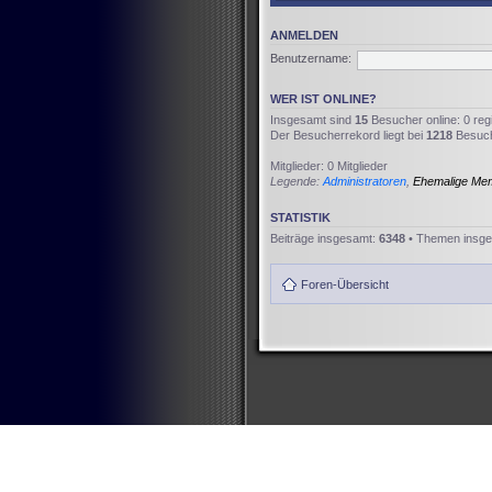
ANMELDEN
Benutzername:
WER IST ONLINE?
Insgesamt sind
15
Besucher online: 0 reg
Der Besucherrekord liegt bei
1218
Besuche
Mitglieder: 0 Mitglieder
Legende:
Administratoren
,
Ehemalige Me
STATISTIK
Beiträge insgesamt:
6348
• Themen insg
Foren-Übersicht