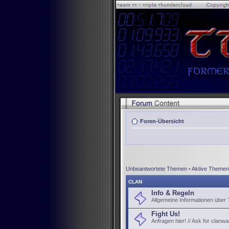
Foren-Übersicht
Unbeantwortete Themen
•
Aktive Themen
CLAN
Info & Regeln
Allgemeine Informationen über
Fight Us!
Anfragen hier! // Ask for clanwa