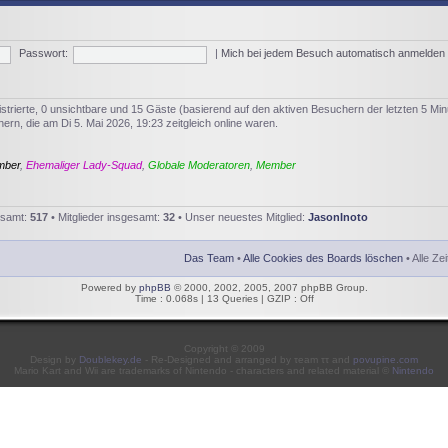
Passwort:
|
Mich bei jedem Besuch automatisch anmelden
istrierte, 0 unsichtbare und 15 Gäste (basierend auf den aktiven Besuchern der letzten 5 Min
rn, die am Di 5. Mai 2026, 19:23 zeitgleich online waren.
mber
,
Ehemaliger Lady-Squad
,
Globale Moderatoren
,
Member
esamt:
517
• Mitglieder insgesamt:
32
• Unser neuestes Mitglied:
JasonInoto
Das Team
•
Alle Cookies des Boards löschen
• Alle Ze
Powered by
phpBB
© 2000, 2002, 2005, 2007 phpBB Group.
Time : 0.068s | 13 Queries | GZIP : Off
Copyright © 2009
Design by
Doublekey.de
- Re-Designed and arranged by τeam ττ and
povupine.com
Mario Kart and Wii are trademarks of Nintendo - characters and related material ©
Nintendo