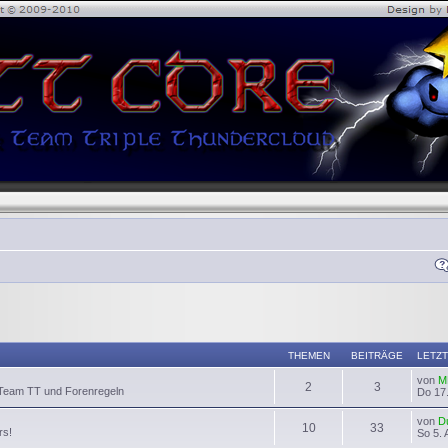
THEMEN
BEITRÄGE
LETZT
von
M
2
3
 Team TT und Forenregeln
Do 17.
von
D
10
33
rs!
So 5. 