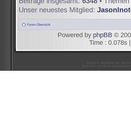
Beiträge insgesamt:
6348
• Themen 
Unser neuestes Mitglied:
JasonIno
Foren-Übersicht
Powered by
phpBB
© 200
Time : 0.078s |
Design by
Doublekey.de
- Re-De
Mario Kart and Wii are trademarks of