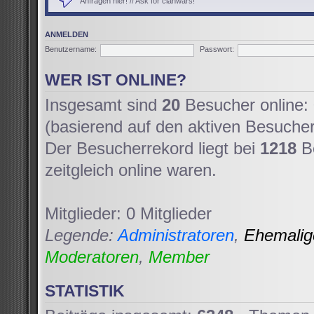
Anfragen hier! // Ask for clanwars!
ANMELDEN
Benutzername:
Passwort:
WER IST ONLINE?
Insgesamt sind
20
Besucher online: 
(basierend auf den aktiven Besucher
Der Besucherrekord liegt bei
1218
Be
zeitgleich online waren.
Mitglieder: 0 Mitglieder
Legende:
Administratoren
,
Ehemali
Moderatoren
,
Member
STATISTIK