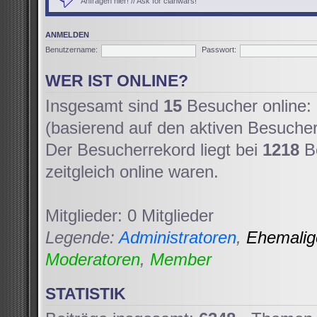
Anfragen hier! // Ask for clanwars!
ANMELDEN
Benutzername:
Passwort:
WER IST ONLINE?
Insgesamt sind
15
Besucher online: 
(basierend auf den aktiven Besucher
Der Besucherrekord liegt bei
1218
Be
zeitgleich online waren.
Mitglieder: 0 Mitglieder
Legende:
Administratoren
,
Ehemali
Moderatoren
,
Member
STATISTIK