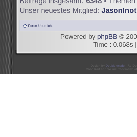
Beiträge insgesamt:
6348
• Themen 
Unser neuestes Mitglied:
JasonIno
Foren-Übersicht
Powered by
phpBB
© 200
Time : 0.068s |
Design by
Doublekey.de
- Re-De
Mario Kart and Wii are trademarks of