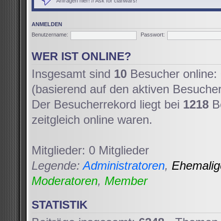
Anfragen hier! // Ask for clanwars!
ANMELDEN
Benutzername:
Passwort:
WER IST ONLINE?
Insgesamt sind
10
Besucher online: 
(basierend auf den aktiven Besucher
Der Besucherrekord liegt bei
1218
Be
zeitgleich online waren.
Mitglieder: 0 Mitglieder
Legende:
Administratoren
,
Ehemali
Moderatoren
,
Member
STATISTIK