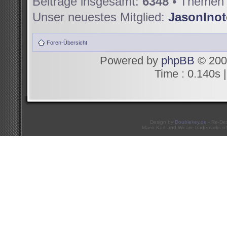
Beiträge insgesamt:
6348
• Themen 
Unser neuestes Mitglied:
JasonIno
Foren-Übersicht
Powered by
phpBB
© 200
Time : 0.140s |
Design by
Doublekey.de
- Re-De
Mario Kart and Wii are trademarks of