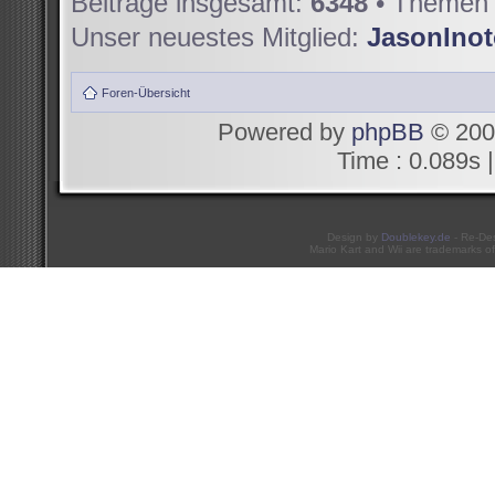
Beiträge insgesamt:
6348
• Themen 
Unser neuestes Mitglied:
JasonIno
Foren-Übersicht
Powered by
phpBB
© 200
Time : 0.089s |
Design by
Doublekey.de
- Re-De
Mario Kart and Wii are trademarks of