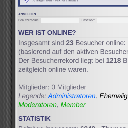
Anfragen hier! // Ask for clanwars!
ANMELDEN
Benutzername:
Passwort:
WER IST ONLINE?
Insgesamt sind
23
Besucher online: 
(basierend auf den aktiven Besucher
Der Besucherrekord liegt bei
1218
Be
zeitgleich online waren.
Mitglieder: 0 Mitglieder
Legende:
Administratoren
,
Ehemali
Moderatoren
,
Member
STATISTIK