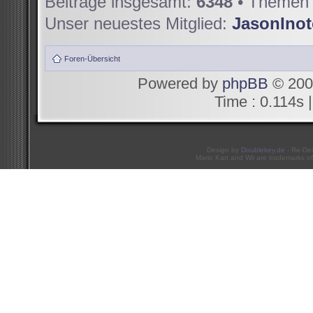
Beiträge insgesamt:
6348
• Themen 
Unser neuestes Mitglied:
JasonIno
Foren-Übersicht
Powered by
phpBB
© 200
Time : 0.114s |
Design by
Doublekey.de
- Re-De
Mario Kart and Wii are trademarks of