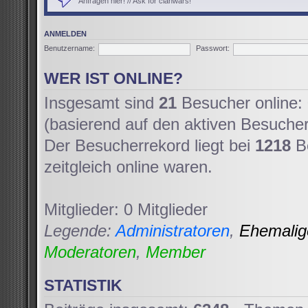
Anfragen hier! // Ask for clanwars!
ANMELDEN
Benutzername:
Passwort:
WER IST ONLINE?
Insgesamt sind
21
Besucher online: 
(basierend auf den aktiven Besucher
Der Besucherrekord liegt bei
1218
Be
zeitgleich online waren.
Mitglieder: 0 Mitglieder
Legende:
Administratoren
,
Ehemali
Moderatoren
,
Member
STATISTIK