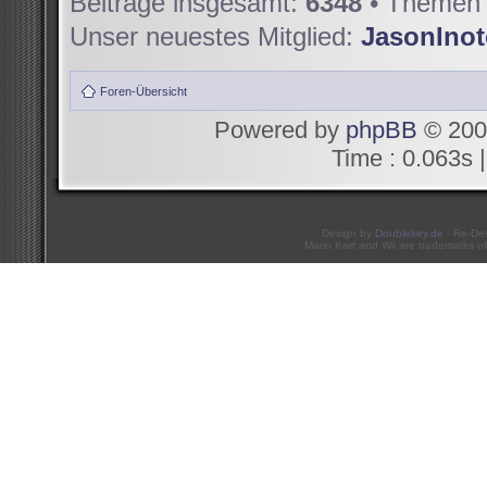
Beiträge insgesamt:
6348
• Themen 
Unser neuestes Mitglied:
JasonIno
Foren-Übersicht
Powered by
phpBB
© 200
Time : 0.063s |
Design by
Doublekey.de
- Re-De
Mario Kart and Wii are trademarks of