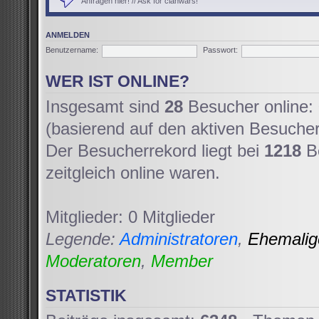
Anfragen hier! // Ask for clanwars!
ANMELDEN
Benutzername:
Passwort:
WER IST ONLINE?
Insgesamt sind
28
Besucher online: 
(basierend auf den aktiven Besucher
Der Besucherrekord liegt bei
1218
Be
zeitgleich online waren.
Mitglieder: 0 Mitglieder
Legende:
Administratoren
,
Ehemali
Moderatoren
,
Member
STATISTIK