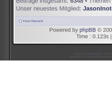
Beiträge insgesamt:
6348
• Themen 
Unser neuestes Mitglied:
JasonIno
Foren-Übersicht
Powered by
phpBB
© 200
Time : 0.123s |
Design by
Doublekey.de
- Re-De
Mario Kart and Wii are trademarks of