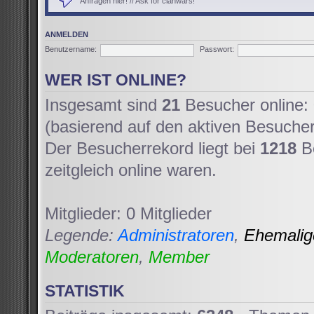
Anfragen hier! // Ask for clanwars!
ANMELDEN
Benutzername:
Passwort:
WER IST ONLINE?
Insgesamt sind
21
Besucher online: 
(basierend auf den aktiven Besucher
Der Besucherrekord liegt bei
1218
Be
zeitgleich online waren.
Mitglieder: 0 Mitglieder
Legende:
Administratoren
,
Ehemali
Moderatoren
,
Member
STATISTIK