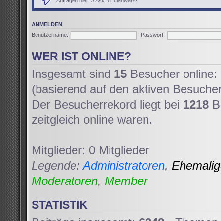
Anfragen hier! // Ask for clanwars!
ANMELDEN
Benutzername:
Passwort:
WER IST ONLINE?
Insgesamt sind
15
Besucher online: 
(basierend auf den aktiven Besucher
Der Besucherrekord liegt bei
1218
Be
zeitgleich online waren.
Mitglieder: 0 Mitglieder
Legende:
Administratoren
,
Ehemali
Moderatoren
,
Member
STATISTIK