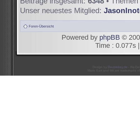
Beiträge insgesamt:
6348
• Themen 
Unser neuestes Mitglied:
JasonIno
Foren-Übersicht
Powered by
phpBB
© 200
Time : 0.077s |
Design by
Doublekey.de
- Re-De
Mario Kart and Wii are trademarks of