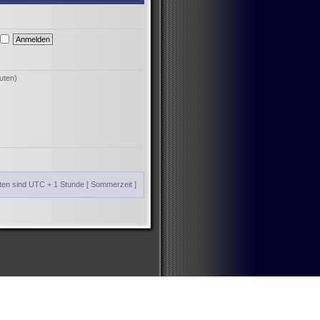
uten)
iten sind UTC + 1 Stunde [ Sommerzeit ]