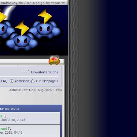
Erweiterte Suche
FAQ
Anmelden
zur Clanpage »
Aktuelle Zeit: Do 6. Aug 2026, 01:54
ER BEITRAG
H
 Jun 2010, 20:43
used
Apr 2015, 04:45