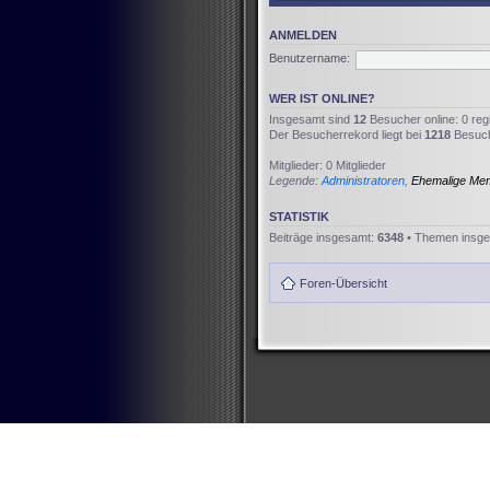
ANMELDEN
Benutzername:
WER IST ONLINE?
Insgesamt sind
12
Besucher online: 0 reg
Der Besucherrekord liegt bei
1218
Besuche
Mitglieder: 0 Mitglieder
Legende:
Administratoren
,
Ehemalige Me
STATISTIK
Beiträge insgesamt:
6348
• Themen insg
Foren-Übersicht