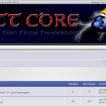
THEMEN
BEITRÄGE
LETZT
von
M
2
3
 Team TT und Forenregeln
Do 17.
von
D
10
33
rs!
So 5. 