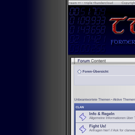
Foren-Übersicht
Unbeantwortete Themen
•
Aktive Themen
CLAN
Info & Regeln
Allgemeine Informationen über
Fight Us!
Anfragen hier! // Ask for clanwa