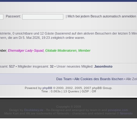
Passwort:
|
Mich bei jedem Besuch automatisch anmelden
istrierte, 0 unsichtbare und 12 Gäste (basierend auf den aktiven Besuchern der letzten 5 Min
rn, die am Di 5. Mai 2026, 19:23 zeitgleich online waren.
mber
,
Ehemaliger Lady-Squad
,
Globale Moderatoren
,
Member
esamt:
517
• Mitglieder insgesamt:
32
• Unser neuestes Mitglied:
JasonInoto
Das Team
•
Alle Cookies des Boards löschen
• Alle Ze
Powered by
phpBB
© 2000, 2002, 2005, 2007 phpBB Group.
Time : 0.063s | 13 Queries | GZIP : Off
Copyright © 2009
Design by
Doublekey.de
- Re-Designed and arranged by τeam ττ and
povupine.com
Mario Kart and Wii are trademarks of Nintendo - characters and related material ©
Nintendo