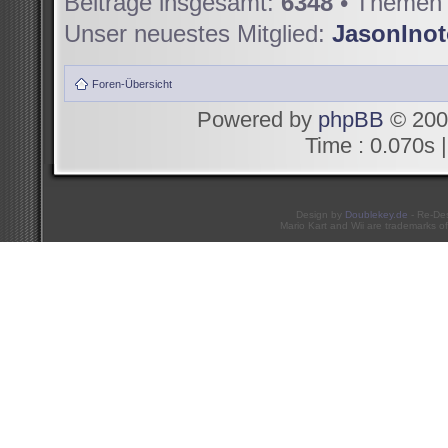
Beiträge insgesamt:
6348
• Themen 
Unser neuestes Mitglied:
JasonIno
Foren-Übersicht
Powered by
phpBB
© 200
Time : 0.070s |
Design by
Doublekey.de
- Re-De
Mario Kart and Wii are trademarks of