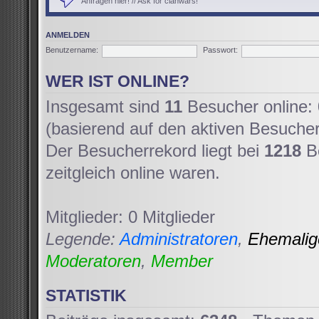
Anfragen hier! // Ask for clanwars!
ANMELDEN
Benutzername:
Passwort:
WER IST ONLINE?
Insgesamt sind
11
Besucher online: 0
(basierend auf den aktiven Besucher
Der Besucherrekord liegt bei
1218
Be
zeitgleich online waren.
Mitglieder: 0 Mitglieder
Legende:
Administratoren
,
Ehemali
Moderatoren
,
Member
STATISTIK