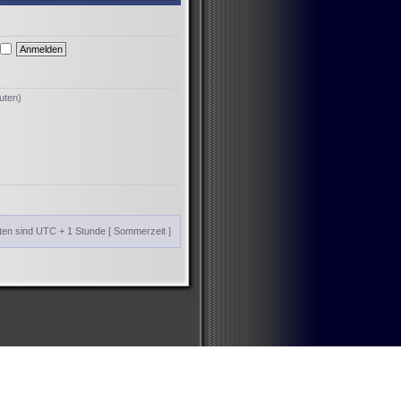
uten)
iten sind UTC + 1 Stunde [ Sommerzeit ]