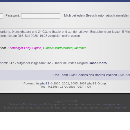
Passwort:
|
Mich bei jedem Besuch automatisch anmelden
istrierte, 0 unsichtbare und 24 Gäste (basierend auf den aktiven Besuchern der letzten 5 Min
rn, die am Di 5. Mai 2026, 19:23 zeitgleich online waren.
mber
,
Ehemaliger Lady-Squad
,
Globale Moderatoren
,
Member
esamt:
517
• Mitglieder insgesamt:
32
• Unser neuestes Mitglied:
JasonInoto
Das Team
•
Alle Cookies des Boards löschen
• Alle Ze
Powered by
phpBB
© 2000, 2002, 2005, 2007 phpBB Group.
Time : 0.120s | 13 Queries | GZIP : Off
Copyright © 2009
Design by
Doublekey.de
- Re-Designed and arranged by τeam ττ and
povupine.com
Mario Kart and Wii are trademarks of Nintendo - characters and related material ©
Nintendo