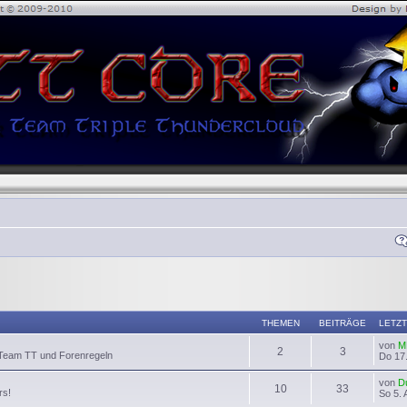
THEMEN
BEITRÄGE
LETZT
von
M
2
3
 Team TT und Forenregeln
Do 17.
von
D
10
33
rs!
So 5. 