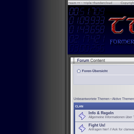
Foren-Übersicht
Unbeantwortete Themen
•
Aktive Themen
CLAN
Info & Regeln
Allgemeine Informationen über
Fight Us!
Anfragen hier! // Ask for clanwa