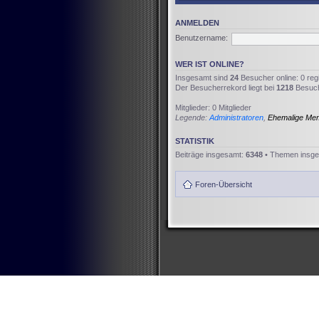
ANMELDEN
Benutzername:
WER IST ONLINE?
Insgesamt sind
24
Besucher online: 0 reg
Der Besucherrekord liegt bei
1218
Besuche
Mitglieder: 0 Mitglieder
Legende:
Administratoren
,
Ehemalige Me
STATISTIK
Beiträge insgesamt:
6348
• Themen insg
Foren-Übersicht