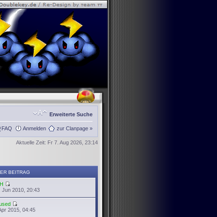
Erweiterte Suche
FAQ
Anmelden
zur Clanpage »
Aktuelle Zeit: Fr 7. Aug 2026, 23:14
ER BEITRAG
H
 Jun 2010, 20:43
used
Apr 2015, 04:45