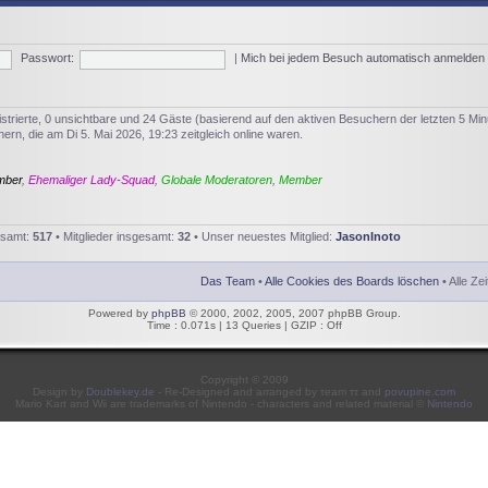
Passwort:
|
Mich bei jedem Besuch automatisch anmelden
istrierte, 0 unsichtbare und 24 Gäste (basierend auf den aktiven Besuchern der letzten 5 Min
rn, die am Di 5. Mai 2026, 19:23 zeitgleich online waren.
mber
,
Ehemaliger Lady-Squad
,
Globale Moderatoren
,
Member
esamt:
517
• Mitglieder insgesamt:
32
• Unser neuestes Mitglied:
JasonInoto
Das Team
•
Alle Cookies des Boards löschen
• Alle Ze
Powered by
phpBB
© 2000, 2002, 2005, 2007 phpBB Group.
Time : 0.071s | 13 Queries | GZIP : Off
Copyright © 2009
Design by
Doublekey.de
- Re-Designed and arranged by τeam ττ and
povupine.com
Mario Kart and Wii are trademarks of Nintendo - characters and related material ©
Nintendo