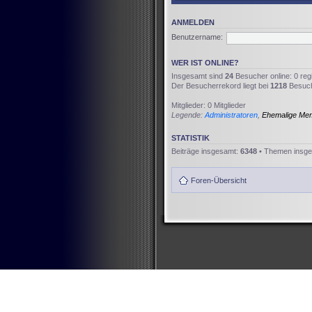
ANMELDEN
Benutzername:
WER IST ONLINE?
Insgesamt sind
24
Besucher online: 0 reg
Der Besucherrekord liegt bei
1218
Besuche
Mitglieder: 0 Mitglieder
Legende:
Administratoren
,
Ehemalige Me
STATISTIK
Beiträge insgesamt:
6348
• Themen insg
Foren-Übersicht