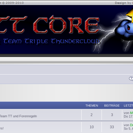
THEMEN
BEITRÄGE
LETZT
von
M
2
3
 Team TT und Forenregeln
Do 17.
von
D
10
33
rs!
So 5. 