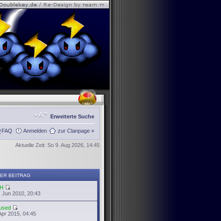
Erweiterte Suche
FAQ
Anmelden
zur Clanpage »
Aktuelle Zeit: So 9. Aug 2026, 14:45
ER BEITRAG
H
 Jun 2010, 20:43
used
Apr 2015, 04:45