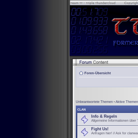
Foren-Übersicht
Unbeantwortete Themen
•
Aktive Themen
CLAN
Info & Regeln
Allgemeine Informationen über
Fight Us!
Anfragen hier! // Ask for clanwa