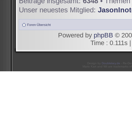
Beiträge insgesamt:
6348
• Themen 
Unser neuestes Mitglied:
JasonIno
Foren-Übersicht
Powered by
phpBB
© 200
Time : 0.111s |
Design by
Doublekey.de
- Re-De
Mario Kart and Wii are trademarks of