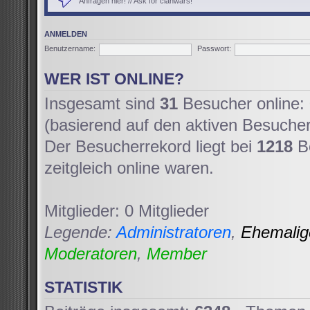
Anfragen hier! // Ask for clanwars!
ANMELDEN
Benutzername:
Passwort:
WER IST ONLINE?
Insgesamt sind
31
Besucher online: 
(basierend auf den aktiven Besucher
Der Besucherrekord liegt bei
1218
Be
zeitgleich online waren.
Mitglieder: 0 Mitglieder
Legende:
Administratoren
,
Ehemali
Moderatoren
,
Member
STATISTIK