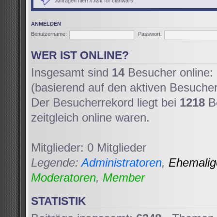
Anfragen hier! // Ask for clanwars!
ANMELDEN
Benutzername:
Passwort:
WER IST ONLINE?
Insgesamt sind
14
Besucher online: 
(basierend auf den aktiven Besucher
Der Besucherrekord liegt bei
1218
Be
zeitgleich online waren.
Mitglieder: 0 Mitglieder
Legende:
Administratoren
,
Ehemali
Moderatoren
,
Member
STATISTIK