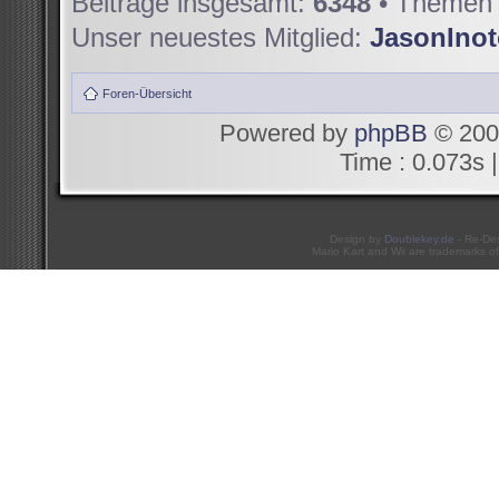
Beiträge insgesamt:
6348
• Themen 
Unser neuestes Mitglied:
JasonIno
Foren-Übersicht
Powered by
phpBB
© 200
Time : 0.073s |
Design by
Doublekey.de
- Re-De
Mario Kart and Wii are trademarks of