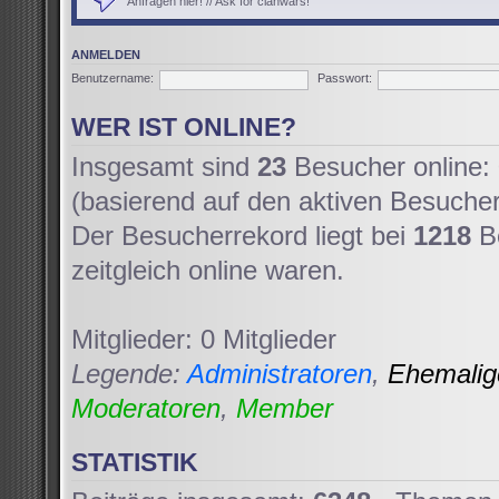
Anfragen hier! // Ask for clanwars!
ANMELDEN
Benutzername:
Passwort:
WER IST ONLINE?
Insgesamt sind
23
Besucher online: 
(basierend auf den aktiven Besucher
Der Besucherrekord liegt bei
1218
Be
zeitgleich online waren.
Mitglieder: 0 Mitglieder
Legende:
Administratoren
,
Ehemali
Moderatoren
,
Member
STATISTIK