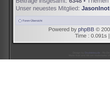
Beiträge insgesamt:
6348
• Themen 
Unser neuestes Mitglied:
JasonIno
Foren-Übersicht
Powered by
phpBB
© 200
Time : 0.091s |
Design by
Doublekey.de
- Re-De
Mario Kart and Wii are trademarks of