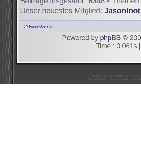
Beiträge insgesamt:
6348
• Themen 
Unser neuestes Mitglied:
JasonIno
Foren-Übersicht
Powered by
phpBB
© 200
Time : 0.061s |
Design by
Doublekey.de
- Re-De
Mario Kart and Wii are trademarks of