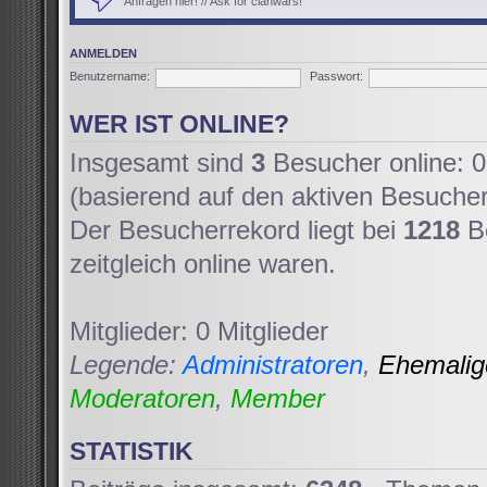
Anfragen hier! // Ask for clanwars!
ANMELDEN
Benutzername:
Passwort:
WER IST ONLINE?
Insgesamt sind
3
Besucher online: 0 
(basierend auf den aktiven Besucher
Der Besucherrekord liegt bei
1218
Be
zeitgleich online waren.
Mitglieder: 0 Mitglieder
Legende:
Administratoren
,
Ehemali
Moderatoren
,
Member
STATISTIK