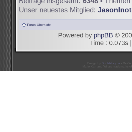
Beiträge insgesamt:
6348
• Themen 
Unser neuestes Mitglied:
JasonIno
Foren-Übersicht
Powered by
phpBB
© 200
Time : 0.073s |
Design by
Doublekey.de
- Re-De
Mario Kart and Wii are trademarks of