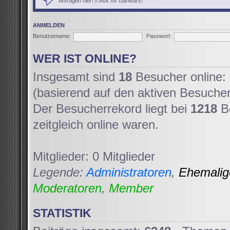
Anfragen hier! // Ask for clanwars!
ANMELDEN
Benutzername:
Passwort:
WER IST ONLINE?
Insgesamt sind
18
Besucher online: 
(basierend auf den aktiven Besucher
Der Besucherrekord liegt bei
1218
Be
zeitgleich online waren.
Mitglieder: 0 Mitglieder
Legende:
Administratoren
,
Ehemali
Moderatoren
,
Member
STATISTIK