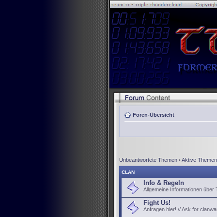
Foren-Übersicht
Unbeantwortete Themen
•
Aktive Themen
CLAN
Info & Regeln
Allgemeine Informationen über
Fight Us!
Anfragen hier! // Ask for clanwa