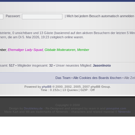
Passwort:
|
Mich bei jedem Besuch automatisch anmelden
istrierte, 0 unsichtbare und 13 Gäste (basierend auf den aktiven Besuchern der letzten 5 Min
rn, die am Di 5. Mai 2026, 19:23 zeitgleich online waren.
mber
,
Ehemaliger Lady-Squad
,
Globale Moderatoren
,
Member
esamt:
517
• Mitglieder insgesamt:
32
• Unser neuestes Mitglied:
JasonInoto
Das Team
•
Alle Cookies des Boards löschen
• Alle Ze
Powered by
phpBB
© 2000, 2002, 2005, 2007 phpBB Group.
Time : 0.152s | 13 Queries | GZIP : Off
Copyright © 2009
Design by
Doublekey.de
- Re-Designed and arranged by τeam ττ and
povupine.com
Mario Kart and Wii are trademarks of Nintendo - characters and related material ©
Nintendo