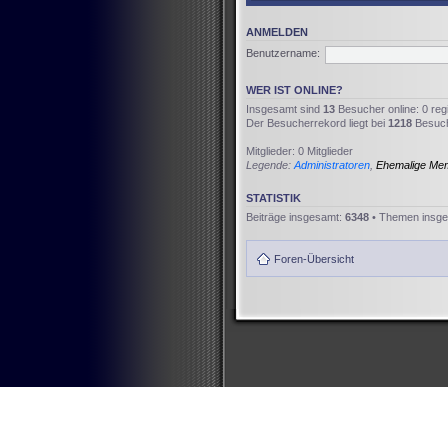
ANMELDEN
Benutzername:
WER IST ONLINE?
Insgesamt sind
13
Besucher online: 0 reg
Der Besucherrekord liegt bei
1218
Besuche
Mitglieder: 0 Mitglieder
Legende:
Administratoren
,
Ehemalige Me
STATISTIK
Beiträge insgesamt:
6348
• Themen insg
Foren-Übersicht