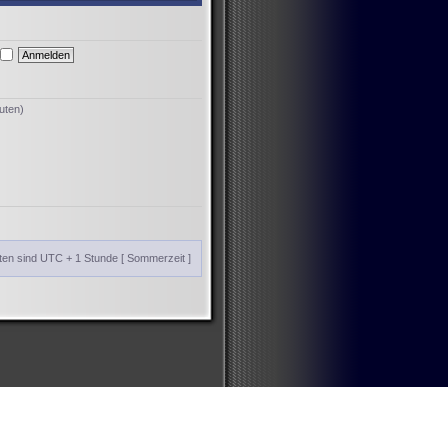
uten)
iten sind UTC + 1 Stunde [ Sommerzeit ]