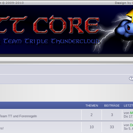
THEMEN
BEITRÄGE
LETZT
von
M
2
3
 Team TT und Forenregeln
Do 17.
von
D
10
33
rs!
So 5. 