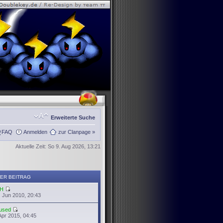
Erweiterte Suche
FAQ
Anmelden
zur Clanpage »
Aktuelle Zeit: So 9. Aug 2026, 13:21
ER BEITRAG
H
 Jun 2010, 20:43
used
Apr 2015, 04:45