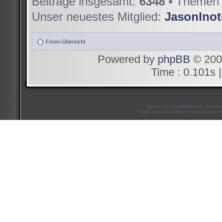
Beiträge insgesamt:
6348
• Themen 
Unser neuestes Mitglied:
JasonIno
Foren-Übersicht
Powered by
phpBB
© 200
Time : 0.101s |
Design by
Doublekey.de
- Re-De
Mario Kart and Wii are trademarks of