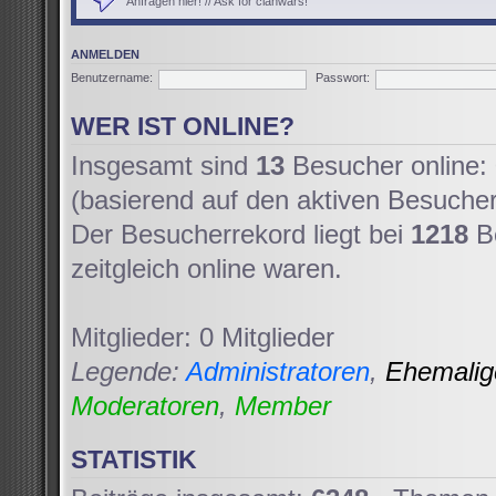
Anfragen hier! // Ask for clanwars!
ANMELDEN
Benutzername:
Passwort:
WER IST ONLINE?
Insgesamt sind
13
Besucher online: 
(basierend auf den aktiven Besucher
Der Besucherrekord liegt bei
1218
Be
zeitgleich online waren.
Mitglieder: 0 Mitglieder
Legende:
Administratoren
,
Ehemali
Moderatoren
,
Member
STATISTIK