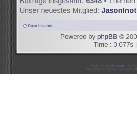
Beiträge insgesamt:
6348
• Themen 
Unser neuestes Mitglied:
JasonIno
Foren-Übersicht
Powered by
phpBB
© 200
Time : 0.077s |
Design by
Doublekey.de
- Re-De
Mario Kart and Wii are trademarks of