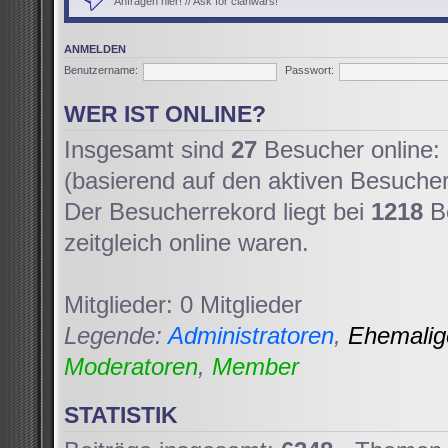
Anfragen hier! // Ask for clanwars!
ANMELDEN
Benutzername:
Passwort:
WER IST ONLINE?
Insgesamt sind
27
Besucher online: 
(basierend auf den aktiven Besucher
Der Besucherrekord liegt bei
1218
Be
zeitgleich online waren.
Mitglieder: 0 Mitglieder
Legende:
Administratoren
,
Ehemali
Moderatoren
,
Member
STATISTIK