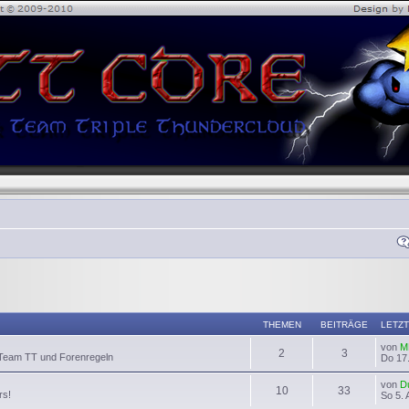
THEMEN
BEITRÄGE
LETZT
von
M
2
3
 Team TT und Forenregeln
Do 17.
von
D
10
33
rs!
So 5. 