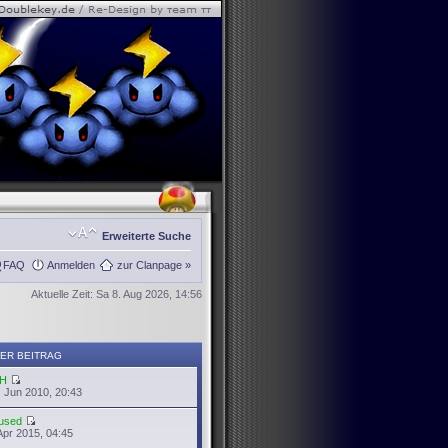
Erweiterte Suche
FAQ
Anmelden
zur Clanpage »
Aktuelle Zeit: Sa 8. Aug 2026, 14:56
ER BEITRAG
H
 Jun 2010, 20:43
used
Apr 2015, 04:45