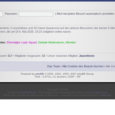
Passwort:
|
Mich bei jedem Besuch automatisch anmelden
istrierte, 0 unsichtbare und 20 Gäste (basierend auf den aktiven Besuchern der letzten 5 Min
rn, die am Di 5. Mai 2026, 19:23 zeitgleich online waren.
mber
,
Ehemaliger Lady-Squad
,
Globale Moderatoren
,
Member
esamt:
517
• Mitglieder insgesamt:
32
• Unser neuestes Mitglied:
JasonInoto
Das Team
•
Alle Cookies des Boards löschen
• Alle Ze
Powered by
phpBB
© 2000, 2002, 2005, 2007 phpBB Group.
Time : 0.072s | 11 Queries | GZIP : Off
Copyright © 2009
Design by
Doublekey.de
- Re-Designed and arranged by τeam ττ and
povupine.com
Mario Kart and Wii are trademarks of Nintendo - characters and related material ©
Nintendo