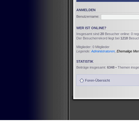
ANMELDEN
Benutzername:
WER IST ONLINE?
Insgesamt sind
20
Besucher online: 0 reg
Der Besucherrekord liegt bei
1218
Besuche
Mitglieder: 0 Mitglieder
Legende:
Administratoren
,
Ehemalige Me
STATISTIK
Beiträge insgesamt:
6348
• Themen insg
Foren-Übersicht