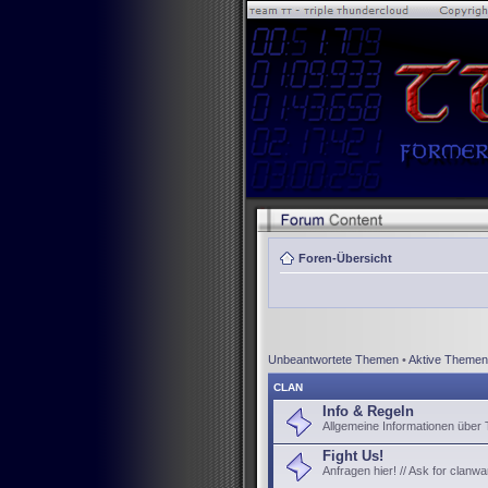
Foren-Übersicht
Unbeantwortete Themen
•
Aktive Themen
CLAN
Info & Regeln
Allgemeine Informationen über
Fight Us!
Anfragen hier! // Ask for clanwa