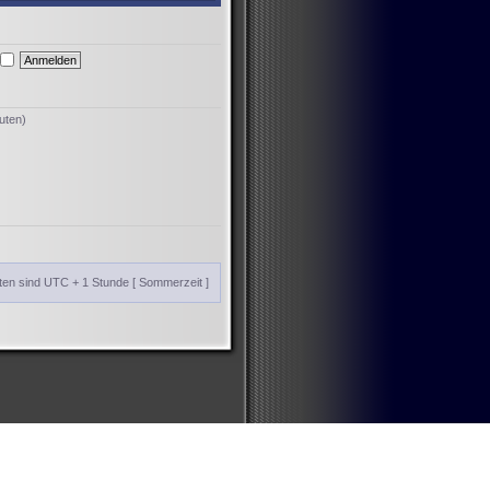
uten)
iten sind UTC + 1 Stunde [ Sommerzeit ]