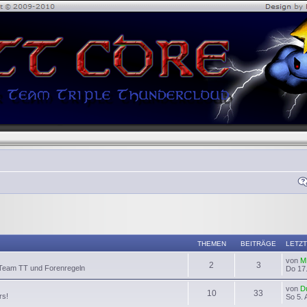
THEMEN
BEITRÄGE
LETZT
von
M
2
3
 Team TT und Forenregeln
Do 17.
von
D
10
33
rs!
So 5. 