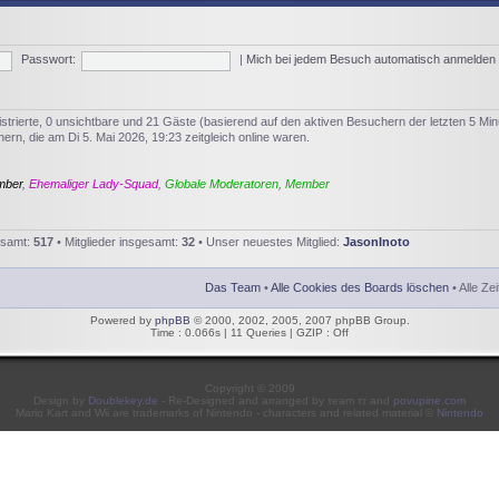
Passwort:
|
Mich bei jedem Besuch automatisch anmelden
istrierte, 0 unsichtbare und 21 Gäste (basierend auf den aktiven Besuchern der letzten 5 Min
rn, die am Di 5. Mai 2026, 19:23 zeitgleich online waren.
mber
,
Ehemaliger Lady-Squad
,
Globale Moderatoren
,
Member
esamt:
517
• Mitglieder insgesamt:
32
• Unser neuestes Mitglied:
JasonInoto
Das Team
•
Alle Cookies des Boards löschen
• Alle Ze
Powered by
phpBB
© 2000, 2002, 2005, 2007 phpBB Group.
Time : 0.066s | 11 Queries | GZIP : Off
Copyright © 2009
Design by
Doublekey.de
- Re-Designed and arranged by τeam ττ and
povupine.com
Mario Kart and Wii are trademarks of Nintendo - characters and related material ©
Nintendo