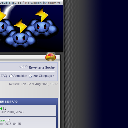
Erweiterte Suche
FAQ
Anmelden
zur Clanpage »
Aktuelle Zeit: So 9. Aug 2026, 15:17
ER BEITRAG
H
 Jun 2010, 20:43
used
Apr 2015, 04:45