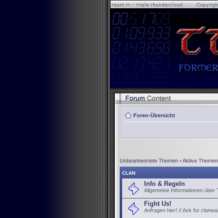
Foren-Übersicht
Unbeantwortete Themen
•
Aktive Themen
CLAN
Info & Regeln
Allgemeine Informationen über
Fight Us!
Anfragen hier! // Ask for clanwa