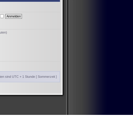
uten)
iten sind UTC + 1 Stunde [ Sommerzeit ]