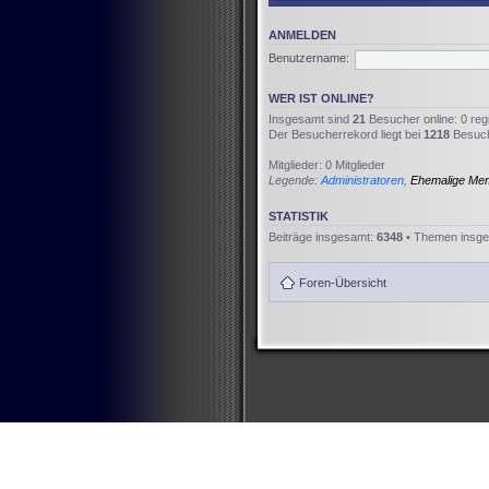
ANMELDEN
Benutzername:
WER IST ONLINE?
Insgesamt sind
21
Besucher online: 0 reg
Der Besucherrekord liegt bei
1218
Besuche
Mitglieder: 0 Mitglieder
Legende:
Administratoren
,
Ehemalige Me
STATISTIK
Beiträge insgesamt:
6348
• Themen insg
Foren-Übersicht