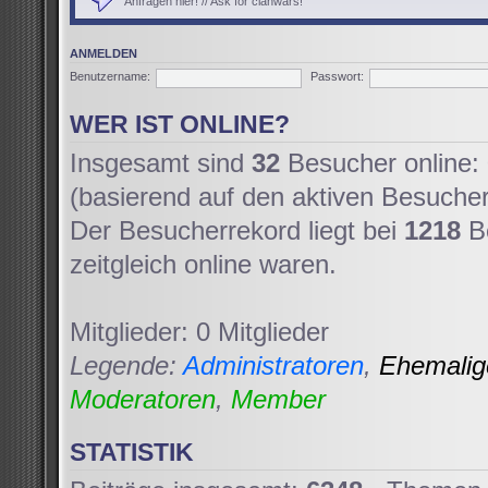
Anfragen hier! // Ask for clanwars!
ANMELDEN
Benutzername:
Passwort:
WER IST ONLINE?
Insgesamt sind
32
Besucher online: 
(basierend auf den aktiven Besucher
Der Besucherrekord liegt bei
1218
Be
zeitgleich online waren.
Mitglieder: 0 Mitglieder
Legende:
Administratoren
,
Ehemali
Moderatoren
,
Member
STATISTIK