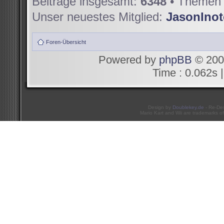
Beiträge insgesamt:
6348
• Themen 
Unser neuestes Mitglied:
JasonIno
Foren-Übersicht
Powered by
phpBB
© 200
Time : 0.062s |
Design by
Doublekey.de
- Re-De
Mario Kart and Wii are trademarks of