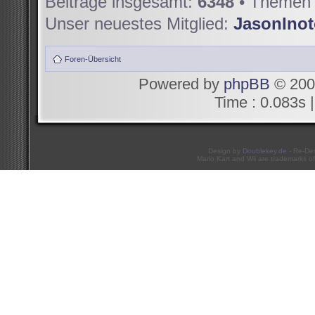
Beiträge insgesamt:
6348
• Themen 
Unser neuestes Mitglied:
JasonIno
Foren-Übersicht
Powered by
phpBB
© 200
Time : 0.083s |
Design by
Doublekey.de
- Re-De
Mario Kart and Wii are trademarks of