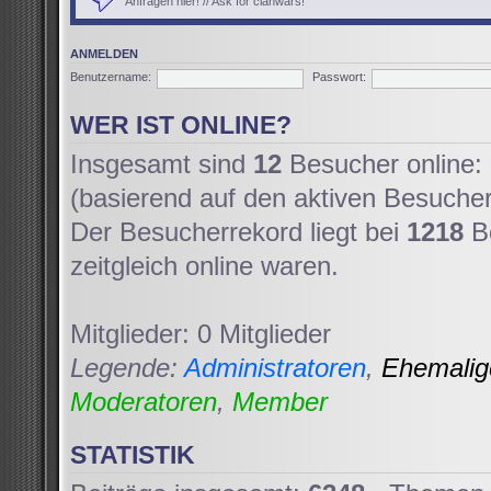
Anfragen hier! // Ask for clanwars!
ANMELDEN
Benutzername:
Passwort:
WER IST ONLINE?
Insgesamt sind
12
Besucher online: 
(basierend auf den aktiven Besucher
Der Besucherrekord liegt bei
1218
Be
zeitgleich online waren.
Mitglieder: 0 Mitglieder
Legende:
Administratoren
,
Ehemali
Moderatoren
,
Member
STATISTIK