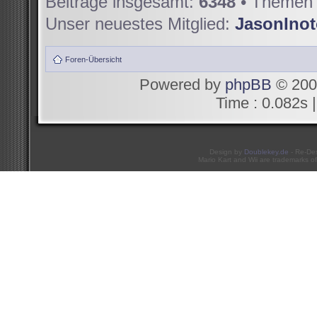
Beiträge insgesamt:
6348
• Themen 
Unser neuestes Mitglied:
JasonIno
Foren-Übersicht
Powered by
phpBB
© 200
Time : 0.082s |
Design by
Doublekey.de
- Re-De
Mario Kart and Wii are trademarks of