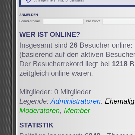
Anfragen hier! // Ask for clanwars!
ANMELDEN
Benutzername:
Passwort:
WER IST ONLINE?
Insgesamt sind
26
Besucher online: 
(basierend auf den aktiven Besucher
Der Besucherrekord liegt bei
1218
Be
zeitgleich online waren.
Mitglieder: 0 Mitglieder
Legende:
Administratoren
,
Ehemali
Moderatoren
,
Member
STATISTIK