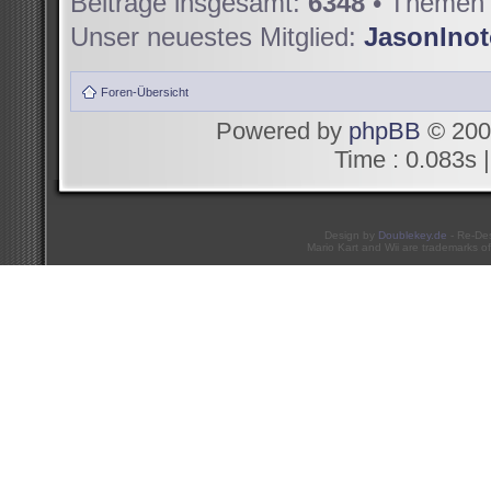
Beiträge insgesamt:
6348
• Themen 
Unser neuestes Mitglied:
JasonIno
Foren-Übersicht
Powered by
phpBB
© 200
Time : 0.083s |
Design by
Doublekey.de
- Re-De
Mario Kart and Wii are trademarks of