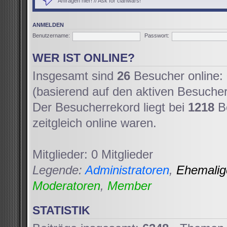
Anfragen hier! // Ask for clanwars!
ANMELDEN
Benutzername:
Passwort:
WER IST ONLINE?
Insgesamt sind
26
Besucher online: 
(basierend auf den aktiven Besucher
Der Besucherrekord liegt bei
1218
Be
zeitgleich online waren.
Mitglieder: 0 Mitglieder
Legende:
Administratoren
,
Ehemali
Moderatoren
,
Member
STATISTIK