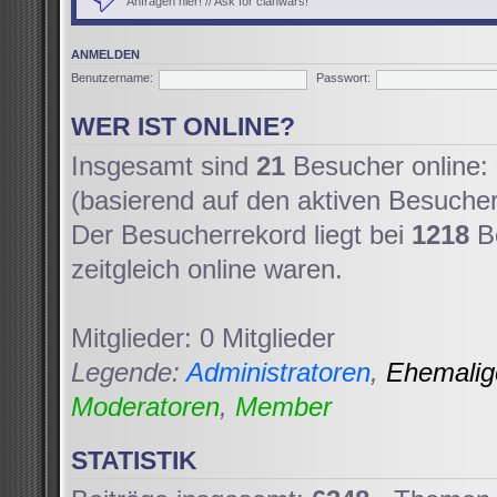
Anfragen hier! // Ask for clanwars!
ANMELDEN
Benutzername:
Passwort:
WER IST ONLINE?
Insgesamt sind
21
Besucher online: 
(basierend auf den aktiven Besucher
Der Besucherrekord liegt bei
1218
Be
zeitgleich online waren.
Mitglieder: 0 Mitglieder
Legende:
Administratoren
,
Ehemali
Moderatoren
,
Member
STATISTIK