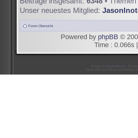
Beiträge insgesamt:
6348
• Themen 
Unser neuestes Mitglied:
JasonIno
Foren-Übersicht
Powered by
phpBB
© 200
Time : 0.066s |
Design by
Doublekey.de
- Re-De
Mario Kart and Wii are trademarks of