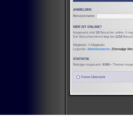
ANMELDEN
Benutzername:
WER IST ONLINE?
Insgesamt sind
18
Besucher online: 0 reg
Der Besucherrekord liegt bei
1218
Besuche
Mitglieder: 0 Mitglieder
Legende:
Administratoren
,
Ehemalige Me
STATISTIK
Beiträge insgesamt:
6348
• Themen insg
Foren-Übersicht