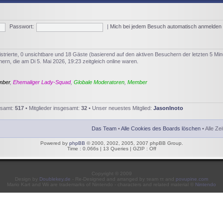
Passwort:
|
Mich bei jedem Besuch automatisch anmelden
istrierte, 0 unsichtbare und 18 Gäste (basierend auf den aktiven Besuchern der letzten 5 Min
rn, die am Di 5. Mai 2026, 19:23 zeitgleich online waren.
mber
,
Ehemaliger Lady-Squad
,
Globale Moderatoren
,
Member
esamt:
517
• Mitglieder insgesamt:
32
• Unser neuestes Mitglied:
JasonInoto
Das Team
•
Alle Cookies des Boards löschen
• Alle Ze
Powered by
phpBB
© 2000, 2002, 2005, 2007 phpBB Group.
Time : 0.066s | 13 Queries | GZIP : Off
Copyright © 2009
Design by
Doublekey.de
- Re-Designed and arranged by τeam ττ and
povupine.com
Mario Kart and Wii are trademarks of Nintendo - characters and related material ©
Nintendo