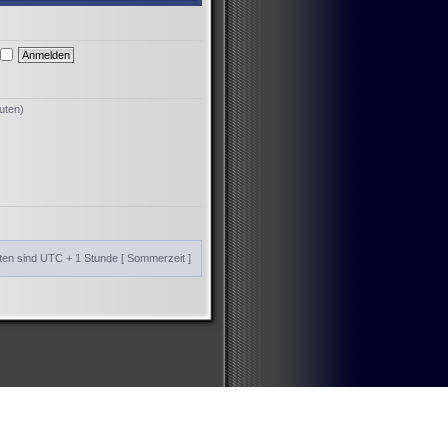
uten)
iten sind UTC + 1 Stunde [ Sommerzeit ]