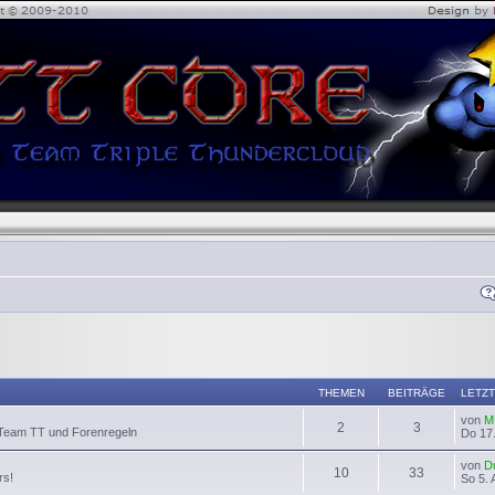
THEMEN
BEITRÄGE
LETZT
von
M
2
3
 Team TT und Forenregeln
Do 17.
von
D
10
33
rs!
So 5. 