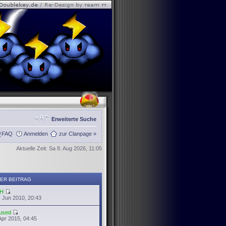
Erweiterte Suche
FAQ
Anmelden
zur Clanpage »
Aktuelle Zeit: Sa 8. Aug 2026, 11:05
ER BEITRAG
H
 Jun 2010, 20:43
used
Apr 2015, 04:45