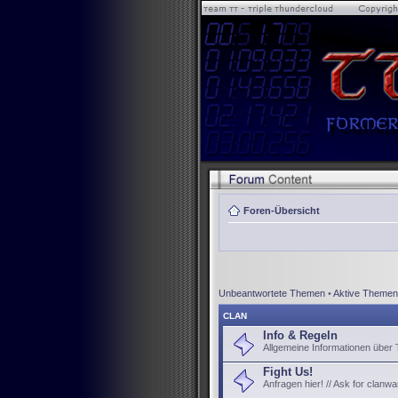
Foren-Übersicht
Unbeantwortete Themen
•
Aktive Themen
CLAN
Info & Regeln
Allgemeine Informationen über
Fight Us!
Anfragen hier! // Ask for clanwa